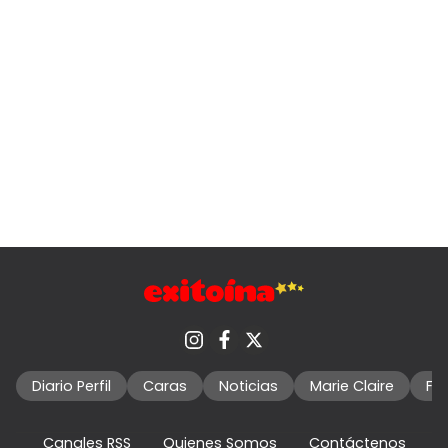
Diario Perfil
Caras
Noticias
Marie Claire
Fo
Canales RSS
Quienes Somos
Contáctenos