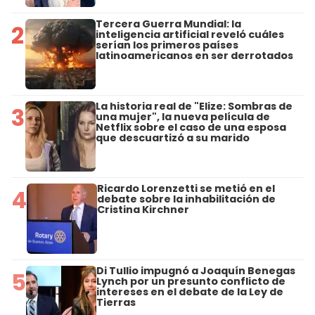
Tercera Guerra Mundial: la
2
inteligencia artificial reveló cuáles
serían los primeros países
latinoamericanos en ser derrotados
La historia real de "Elize: Sombras de
3
una mujer", la nueva película de
Netflix sobre el caso de una esposa
que descuartizó a su marido
Ricardo Lorenzetti se metió en el
4
debate sobre la inhabilitación de
Cristina Kirchner
Di Tullio impugnó a Joaquín Benegas
5
Lynch por un presunto conflicto de
intereses en el debate de la Ley de
Tierras