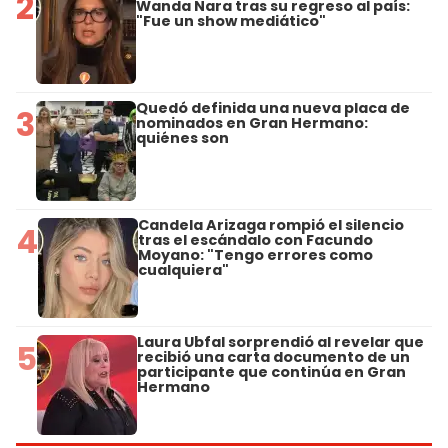
2
Wanda Nara tras su regreso al país:
"Fue un show mediático"
Quedó definida una nueva placa de
3
nominados en Gran Hermano:
quiénes son
Candela Arizaga rompió el silencio
4
tras el escándalo con Facundo
Moyano: "Tengo errores como
cualquiera"
Laura Ubfal sorprendió al revelar que
5
recibió una carta documento de un
participante que continúa en Gran
Hermano