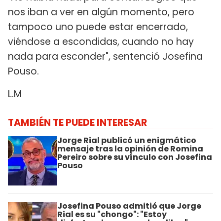
nos iban a ver en algún momento, pero
tampoco uno puede estar encerrado,
viéndose a escondidas, cuando no hay
nada para esconder", sentenció Josefina
Pouso.
L.M
TAMBIÉN TE PUEDE INTERESAR
Jorge Rial publicó un enigmático
mensaje tras la opinión de Romina
Pereiro sobre su vínculo con Josefina
Pouso
Josefina Pouso admitió que Jorge
Rial es su "chongo": "Estoy