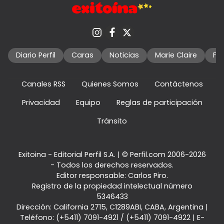
Diario Perfil
Caras
Noticias
Marie Claire
Fo
Canales RSS
Quienes Somos
Contáctenos
Privacidad
Equipo
Reglas de participación
Tránsito
Exitoina - Editorial Perfil S.A.
| © Perfil.com 2006-2026
- Todos los derechos reservados.
Editor responsable: Carlos Piro.
Registro de la propiedad intelectual número
5346433
Dirección:
California 2715
,
C1289ABI
,
CABA, Argentina
|
Teléfono:
(+5411) 7091-4921
/
(+5411) 7091-4922
| E-