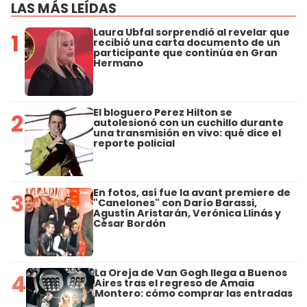
LAS MÁS LEÍDAS
Laura Ubfal sorprendió al revelar que
1
recibió una carta documento de un
participante que continúa en Gran
Hermano
El bloguero Perez Hilton se
2
autolesionó con un cuchillo durante
una transmisión en vivo: qué dice el
reporte policial
En fotos, así fue la avant premiere de
3
"Canelones" con Darío Barassi,
Agustín Aristarán, Verónica Llinás y
César Bordón
La Oreja de Van Gogh llega a Buenos
4
Aires tras el regreso de Amaia
Montero: cómo comprar las entradas