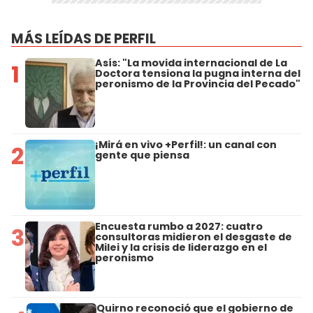
MÁS LEÍDAS DE PERFIL
Asís: "La movida internacional de La
1
Doctora tensiona la pugna interna del
peronismo de la Provincia del Pecado"
¡Mirá en vivo +Perfil!: un canal con
2
gente que piensa
Encuesta rumbo a 2027: cuatro
3
consultoras midieron el desgaste de
Milei y la crisis de liderazgo en el
peronismo
Quirno reconoció que el gobierno de