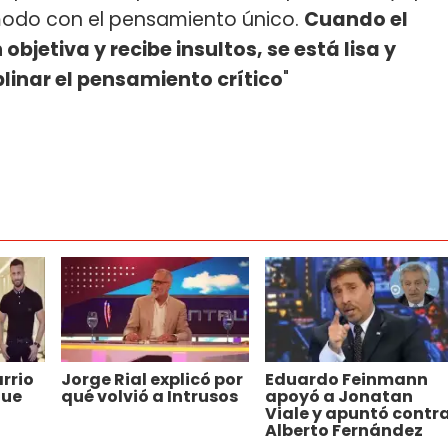
ómodo con el pensamiento único.
Cuando el
bjetiva y recibe insultos, se está lisa y
linar el pensamiento crítico
"
arrio
Jorge Rial explicó por
Eduardo Feinmann
que
qué volvió a Intrusos
apoyó a Jonatan
Viale y apuntó contr
Alberto Fernández