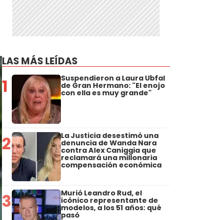
LAS MÁS LEÍDAS
Suspendieron a Laura Ubfal
1
de Gran Hermano: "El enojo
con ella es muy grande"
La Justicia desestimó una
2
denuncia de Wanda Nara
contra Alex Caniggia que
reclamará una millonaria
compensación económica
Murió Leandro Rud, el
3
icónico representante de
modelos, a los 51 años: qué
pasó