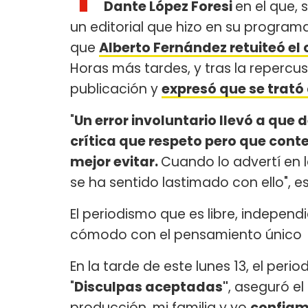
Dante López Foresi
en el que, 
un editorial que hizo en su programa
que
Alberto Fernández retuiteó el
Horas más tardes, y tras la repercus
publicación y
expresó que se trató 
"
Un error involuntario llevó a que
crítica que respeto pero que cont
mejor evitar.
Cuando lo advertí en l
se ha sentido lastimado con ello", e
El periodismo que es libre, independi
cómodo con el pensamiento único
En la tarde de este lunes 13, el peri
"
Disculpas aceptadas"
, aseguró el
producción, mi familia y yo
confiamo