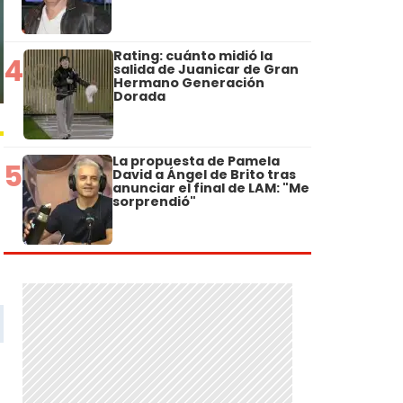
Rating: cuánto midió la
4
salida de Juanicar de Gran
Hermano Generación
Dorada
La propuesta de Pamela
5
David a Ángel de Brito tras
anunciar el final de LAM: "Me
sorprendió"