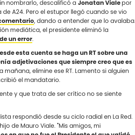
sin nombrarlo, descalificó a
Jonatan Viale
por
 de A24. Pero el estupor llegó cuando se vio
 comentario
, dando a entender que lo avalaba
ión mediática, el presidente eliminó la
de un error
.
 desde esta cuenta se haga un RT sobre una
enía adjetivaciones que siempre creo que es
a mañana, elimine ese RT. Lamento si alguien
scribió el mandatario.
ente y que trata de ser crítico no se siente
odista respondió desde su ciclo radial en La Red.
 hijo de Mauro Viale. "Mis amigos, mi
s en que no fue el Presidente el que validó