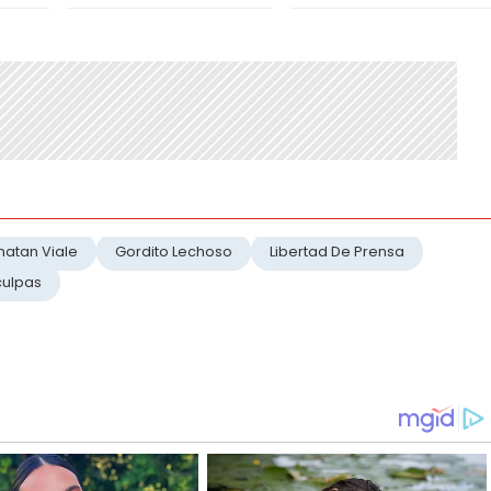
natan Viale
Gordito Lechoso
Libertad De Prensa
culpas