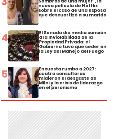
3
Sombras de una mujer", la
nueva película de Netflix
sobre el caso de una esposa
que descuartizó a su marido
El Senado dio media sanción
4
a la Inviolabilidad de la
Propiedad Privada: el
Gobierno tuvo que ceder en
la Ley del Manejo del Fuego
Encuesta rumbo a 2027:
5
cuatro consultoras
midieron el desgaste de
Milei y la crisis de liderazgo
en el peronismo