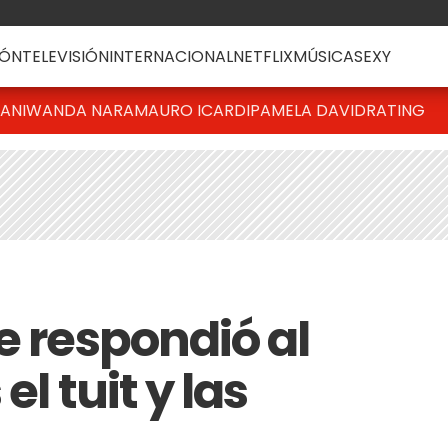
ÓN
TELEVISIÓN
INTERNACIONAL
NETFLIX
MÚSICA
SEXY
IANI
WANDA NARA
MAURO ICARDI
PAMELA DAVID
RATING
e respondió al
el tuit y las