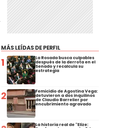
.
MÁS LEÍDAS DE PERFIL
La Rosada busca culpables
1
después de la derrota en el
Senado y recalcula su
estrategia
Femicidio de Agostina Vega:
2
detuvieron a dos inquilinos
de Claudio Barrelier por
encubrimiento agravado
La historia real de "Elize: