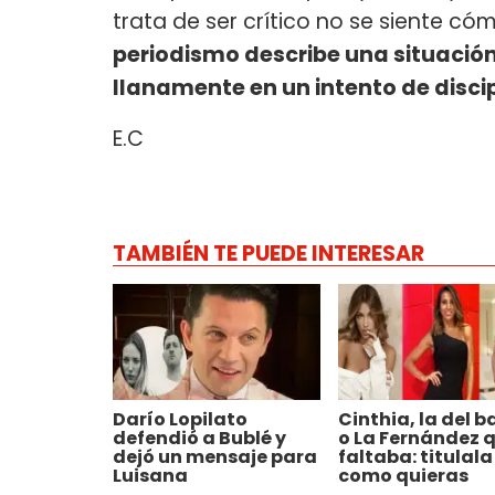
trata de ser crítico no se siente c
periodismo describe una situación o
llanamente en un intento de discip
E.C
TAMBIÉN TE PUEDE INTERESAR
Darío Lopilato
Cinthia, la del b
defendió a Bublé y
o La Fernández 
dejó un mensaje para
faltaba: titulala
Luisana
como quieras