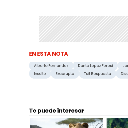
EN ESTA NOTA
Alberto Fernandez
Dante Lopez Foresi
Jo
Insulto
Exabrupto
Tuit Respuesta
Dis