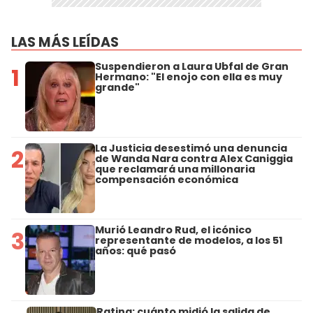
LAS MÁS LEÍDAS
Suspendieron a Laura Ubfal de Gran
1
Hermano: "El enojo con ella es muy
grande"
La Justicia desestimó una denuncia
2
de Wanda Nara contra Alex Caniggia
que reclamará una millonaria
compensación económica
Murió Leandro Rud, el icónico
3
representante de modelos, a los 51
años: qué pasó
Rating: cuánto midió la salida de