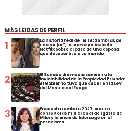
MÁS LEÍDAS DE PERFIL
La historia real de "Elize: Sombras de
1
una mujer", la nueva película de
Netflix sobre el caso de una esposa
que descuartizó a su marido
El Senado dio media sanción a la
2
Inviolabilidad de la Propiedad Privada:
el Gobierno tuvo que ceder en la Ley
del Manejo del Fuego
Encuesta rumbo a 2027: cuatro
3
consultoras midieron el desgaste de
Milei y la crisis de liderazgo en el
peronismo