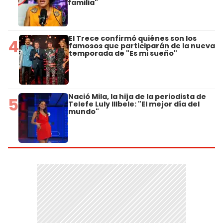
familia"
El Trece confirmó quiénes son los
4
famosos que participarán de la nueva
temporada de "Es mi sueño"
Nació Mila, la hija de la periodista de
5
Telefe Luly Illbele: "El mejor día del
mundo"