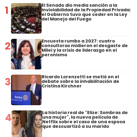
El Senado dio media sanción a la
1
Inviolabilidad de la Propiedad Privada:
el Gobierno tuvo que ceder en la Ley
del Manejo del Fuego
Encuesta rumbo a 2027: cuatro
2
consultoras midieron el desgaste de
Milei y la crisis de liderazgo en el
peronismo
Ricardo Lorenzetti se metió en el
3
debate sobre la inhabilitación de
Cristina Kirchner
La historia real de "Elize: Sombras de
4
una mujer", la nueva película de
Netflix sobre el caso de una esposa
que descuartizó a su marido