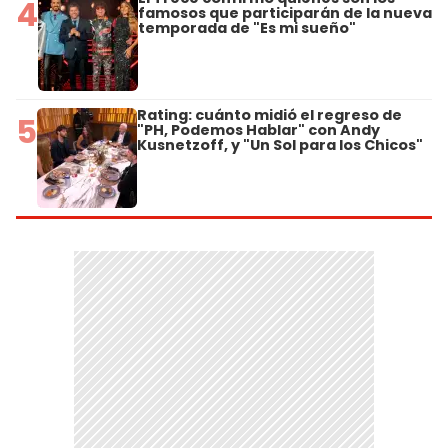
4
famosos que participarán de la nueva
temporada de "Es mi sueño"
Rating: cuánto midió el regreso de
5
"PH, Podemos Hablar" con Andy
Kusnetzoff, y "Un Sol para los Chicos"