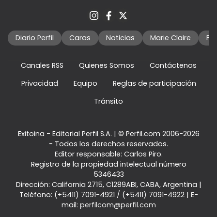
Diario Perfil
Caras
Noticias
Marie Claire
Fo
Canales RSS
Quienes Somos
Contáctenos
Privacidad
Equipo
Reglas de participación
Tránsito
Exitoina - Editorial Perfil S.A.
| © Perfil.com 2006-2026
- Todos los derechos reservados.
Editor responsable: Carlos Piro.
Registro de la propiedad intelectual número
5346433
Dirección:
California 2715
,
C1289ABI
,
CABA, Argentina
|
Teléfono:
(+5411) 7091-4921
/
(+5411) 7091-4922
| E-
mail:
perfilcom@perfil.com