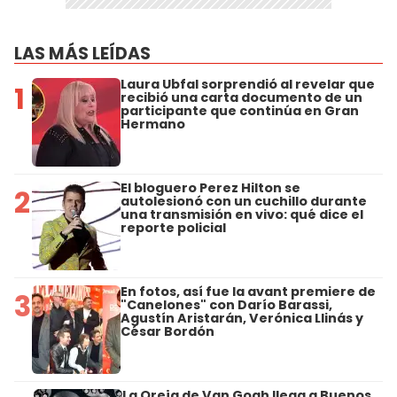
LAS MÁS LEÍDAS
Laura Ubfal sorprendió al revelar que
1
recibió una carta documento de un
participante que continúa en Gran
Hermano
El bloguero Perez Hilton se
2
autolesionó con un cuchillo durante
una transmisión en vivo: qué dice el
reporte policial
En fotos, así fue la avant premiere de
3
"Canelones" con Darío Barassi,
Agustín Aristarán, Verónica Llinás y
César Bordón
La Oreja de Van Gogh llega a Buenos