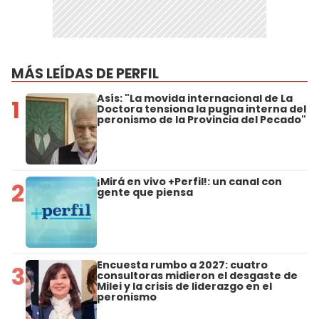
MÁS LEÍDAS DE PERFIL
Asís: "La movida internacional de La
1
Doctora tensiona la pugna interna del
peronismo de la Provincia del Pecado"
¡Mirá en vivo +Perfil!: un canal con
2
gente que piensa
Encuesta rumbo a 2027: cuatro
3
consultoras midieron el desgaste de
Milei y la crisis de liderazgo en el
peronismo