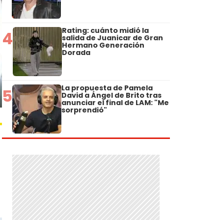
Rating: cuánto midió la
4
salida de Juanicar de Gran
Hermano Generación
Dorada
La propuesta de Pamela
5
David a Ángel de Brito tras
anunciar el final de LAM: "Me
sorprendió"