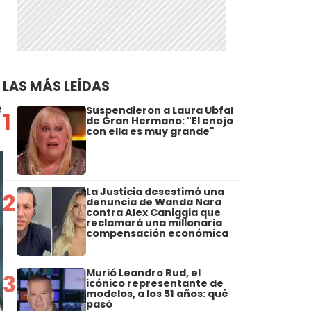
LAS MÁS LEÍDAS
e
Suspendieron a Laura Ubfal
1
de Gran Hermano: "El enojo
con ella es muy grande"
La Justicia desestimó una
2
denuncia de Wanda Nara
contra Alex Caniggia que
reclamará una millonaria
compensación económica
Murió Leandro Rud, el
3
icónico representante de
modelos, a los 51 años: qué
pasó