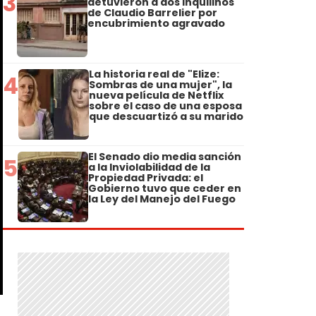
3
detuvieron a dos inquilinos
de Claudio Barrelier por
encubrimiento agravado
La historia real de "Elize:
4
Sombras de una mujer", la
nueva película de Netflix
sobre el caso de una esposa
que descuartizó a su marido
El Senado dio media sanción
5
a la Inviolabilidad de la
Propiedad Privada: el
Gobierno tuvo que ceder en
la Ley del Manejo del Fuego