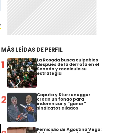
s
MÁS LEÍDAS DE PERFIL
La Rosada busca culpables
1
después de la derrota en el
Senado y recalcula su
estrategia
Caputo y Sturzenegger
2
crean un fondo para
indemnizar y “ganar”
sindicatos aliados
Femicidio de Agostina Vega: