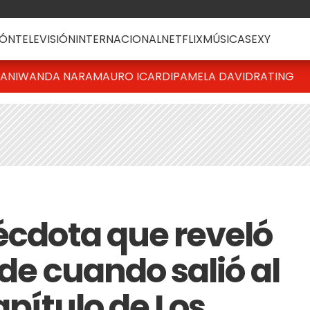
ÓN
TELEVISIÓN
INTERNACIONAL
NETFLIX
MÚSICA
SEXY
IANI
WANDA NARA
MAURO ICARDI
PAMELA DAVID
RATING
nécdota que reveló
 de cuando salió al
apítulo de Los