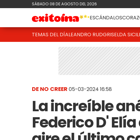
SÁBADO 08 DE AGOSTO DEL 2026
ESCÁNDALOS
CORAZ
TEMAS DEL DÍA
LEANDRO RUD
GRISELDA SICIL
DE NO CREER
05-03-2024 16:58
La increíble a
Federico D' Elía
aire el último c