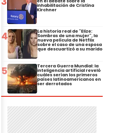
3
en el debate sobre la
inhabilitación de Cristina
Kirchner
La historia real de "Elize:
4
Sombras de una mujer", la
nueva película de Netflix
sobre el caso de una esposa
que descuartizó a su marido
Tercera Guerra Mundial: la
5
inteligencia artificial reveló
cuáles serían los primeros
países latinoamericanos en
ser derrotados