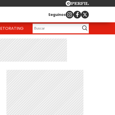
Seguinos
IETO
RATING