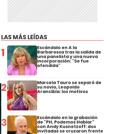
LAS MÁS LEÍDAS
Escándalo en A la
1
Barbarossa tras la salida de
una panelista y una nueva
incorporación: "Se fue
ofendida"
Marcela Tauro se separó de
2
su novio, Leopoldo
Arancibia: los motivos
Escándalo en la grabación
3
de "PH, Podemos Hablar"
con Andy Kusnetzoff: dos
invitadas se cruzaron frente