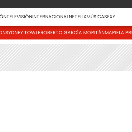
ÓN
TELEVISIÓN
INTERNACIONAL
NETFLIX
MÚSICA
SEXY
TON
SYDNEY TOWLE
ROBERTO GARCÍA MORITÁN
MARIELA PR