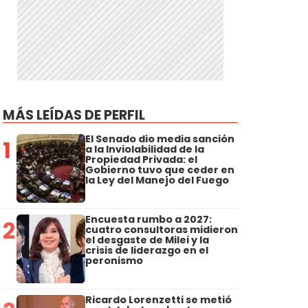
MÁS LEÍDAS DE PERFIL
El Senado dio media sanción
1
a la Inviolabilidad de la
Propiedad Privada: el
Gobierno tuvo que ceder en
la Ley del Manejo del Fuego
Encuesta rumbo a 2027:
2
cuatro consultoras midieron
el desgaste de Milei y la
crisis de liderazgo en el
peronismo
Ricardo Lorenzetti se metió