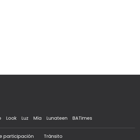
o
Look
Luz
Mía
Lunateen
BATimes
e participación
Tránsito