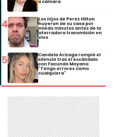
a cámara
Los hijos de Perez Hilton
4
huyeron de su casa por
miedo minutos antes de la
aterradora transmisión en
vivo
Candela Arizaga rompió el
5
silencio tras el escándalo
con Facundo Moyano:
"Tengo errores como
cualquiera"