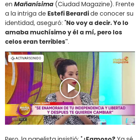
en
Mañanísima
(Ciudad Magazine). Frente
a la intriga de
Estefi Berardi
de conocer su
identidad, aseguró: "
No voy a decir. Yo lo
amaba muchísimo y él a mí, pero los
celos eran terribles"
.
Pero, la panelista insistió: "
¿Famoso?
Ya sé