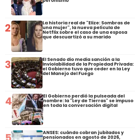
peronismo
La historia real de "Elize: Sombras de
2
una mujer", la nueva película de
Netflix sobre el caso de una esposa
que descuartizó a su marido
El Senado dio media sanción a la
3
Inviolabilidad de la Propiedad Privada:
el Gobierno tuvo que ceder en la Ley
del Manejo del Fuego
El Gobierno perdió la pulseada del
4
nombre: la "Ley de Tierras" se impuso
en toda la conversación digital
ANSES: cuándo cobran jubilados y
5
pensionados en agosto de 2026,