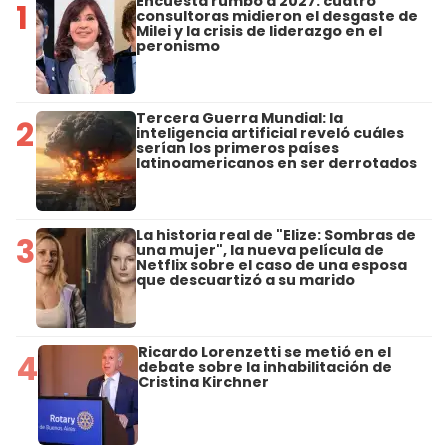
Encuesta rumbo a 2027: cuatro
1
consultoras midieron el desgaste de
Milei y la crisis de liderazgo en el
peronismo
Tercera Guerra Mundial: la
2
inteligencia artificial reveló cuáles
serían los primeros países
latinoamericanos en ser derrotados
La historia real de "Elize: Sombras de
3
una mujer", la nueva película de
Netflix sobre el caso de una esposa
que descuartizó a su marido
Ricardo Lorenzetti se metió en el
4
debate sobre la inhabilitación de
Cristina Kirchner