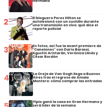
Hermano
El bloguero Perez Hilton se
2
autolesionó con un cuchillo durante
una transmisión en vivo: qué dice el
reporte policial
En fotos, así fue la avant premiere de
3
"Canelones" con Darío Barassi,
Agustín Aristarán, Verónica Llinás y
César Bordón
La Oreja de Van Gogh llega a Buenos
4
Aires tras el regreso de Amaia
Montero: cómo comprar las entradas
Yipio ganó la casa en Gran Hermano y
5
será líder de la semana