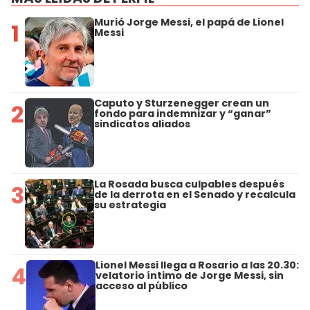
Murió Jorge Messi, el papá de Lionel
1
Messi
Caputo y Sturzenegger crean un
2
fondo para indemnizar y “ganar”
sindicatos aliados
La Rosada busca culpables después
3
de la derrota en el Senado y recalcula
su estrategia
Lionel Messi llega a Rosario a las 20.30:
4
velatorio íntimo de Jorge Messi, sin
acceso al público