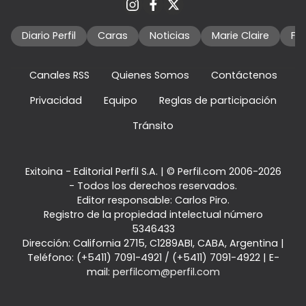
Diario Perfil
Caras
Noticias
Marie Claire
Fo
Canales RSS
Quienes Somos
Contáctenos
Privacidad
Equipo
Reglas de participación
Tránsito
Exitoina - Editorial Perfil S.A.
| © Perfil.com 2006-2026
- Todos los derechos reservados.
Editor responsable: Carlos Piro.
Registro de la propiedad intelectual número
5346433
Dirección:
California 2715
,
C1289ABI
,
CABA, Argentina
|
Teléfono:
(+5411) 7091-4921
/
(+5411) 7091-4922
| E-
mail:
perfilcom@perfil.com