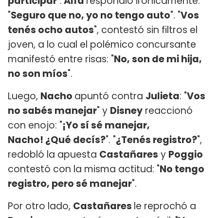
participar
".
Alfa
respondió irónicamente:
"
Seguro que no, yo no tengo auto
". "
Vos
tenés ocho autos
", contestó sin filtros el
joven, a lo cual el polémico concursante
manifestó entre risas: "
No, son de mi hija,
no son míos
".
Luego,
Nacho
apuntó contra
Julieta
: "
Vos
no sabés manejar
" y
Disney
reaccionó
con enojo: "
¡Yo sí sé manejar,
Nacho! ¿Qué decís?
". "
¿Tenés registro?
",
redobló la apuesta
Castañares
y
Poggio
contestó con la misma actitud: "
No tengo
registro, pero sé manejar
".
Por otro lado,
Castañares
le reprochó a