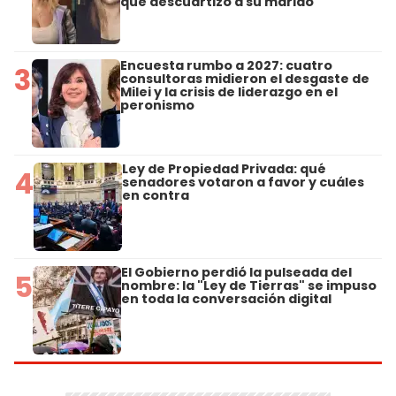
que descuartizó a su marido
Encuesta rumbo a 2027: cuatro
3
consultoras midieron el desgaste de
Milei y la crisis de liderazgo en el
peronismo
Ley de Propiedad Privada: qué
4
senadores votaron a favor y cuáles
en contra
El Gobierno perdió la pulseada del
5
nombre: la "Ley de Tierras" se impuso
en toda la conversación digital