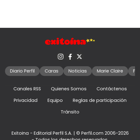
Diario Perfil
Caras
Noticias
Marie Claire
Fo
Canales RSS
Quienes Somos
Contáctenos
Privacidad
Equipo
Reglas de participación
Tránsito
Exitoina - Editorial Perfil S.A.
| © Perfil.com 2006-2026
- Todos los derechos reservados.