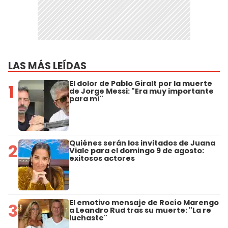
LAS MÁS LEÍDAS
El dolor de Pablo Giralt por la muerte
1
de Jorge Messi: "Era muy importante
para mí"
Quiénes serán los invitados de Juana
2
Viale para el domingo 9 de agosto:
exitosos actores
El emotivo mensaje de Rocío Marengo
3
a Leandro Rud tras su muerte: "La re
luchaste"