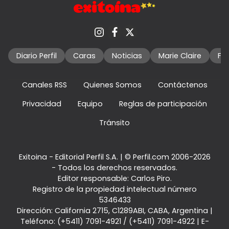
Diario Perfil
Caras
Noticias
Marie Claire
Fo
Canales RSS
Quienes Somos
Contáctenos
Privacidad
Equipo
Reglas de participación
Tránsito
Exitoina - Editorial Perfil S.A.
| © Perfil.com 2006-2026
- Todos los derechos reservados.
Editor responsable: Carlos Piro.
Registro de la propiedad intelectual número
5346433
Dirección:
California 2715
,
C1289ABI
,
CABA, Argentina
|
Teléfono:
(+5411) 7091-4921
/
(+5411) 7091-4922
| E-