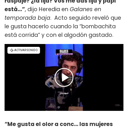
raspaje? ¿la lija? Vos me das lija y papi
está...”
, dijo Heredia en
Galanes en
temporada baja
. Acto seguido reveló que
le gusta hacerlo cuando la “bombachita
está corrida” y con el algodón gastado.
“Me gusta el olor a conc... las mujeres