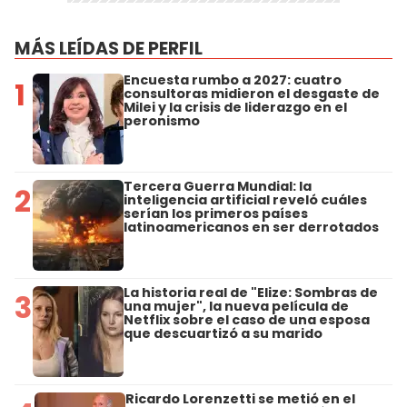
MÁS LEÍDAS DE PERFIL
Encuesta rumbo a 2027: cuatro
1
consultoras midieron el desgaste de
Milei y la crisis de liderazgo en el
peronismo
Tercera Guerra Mundial: la
2
inteligencia artificial reveló cuáles
serían los primeros países
latinoamericanos en ser derrotados
La historia real de "Elize: Sombras de
3
una mujer", la nueva película de
Netflix sobre el caso de una esposa
que descuartizó a su marido
Ricardo Lorenzetti se metió en el