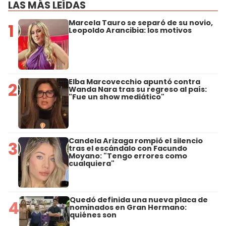
LAS MÁS LEÍDAS
Marcela Tauro se separó de su novio,
1
Leopoldo Arancibia: los motivos
Elba Marcovecchio apuntó contra
2
Wanda Nara tras su regreso al país:
"Fue un show mediático"
Candela Arizaga rompió el silencio
3
tras el escándalo con Facundo
Moyano: "Tengo errores como
cualquiera"
Quedó definida una nueva placa de
4
nominados en Gran Hermano:
quiénes son