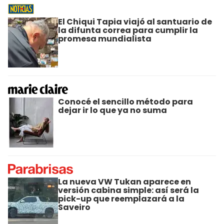
El Chiqui Tapia viajó al santuario de
la difunta correa para cumplir la
promesa mundialista
Conocé el sencillo método para
dejar ir lo que ya no suma
La nueva VW Tukan aparece en
versión cabina simple: así será la
pick-up que reemplazará a la
Saveiro