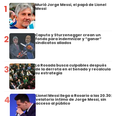
Murió Jorge Messi, el papá de Lionel
1
Messi
Caputo y Sturzenegger crean un
2
fondo para indemnizar y “ganar”
sindicatos aliados
La Rosada busca culpables después
3
de la derrota en el Senado y recalcula
su estrategia
Lionel Messi llega a Rosario a las 20.30:
4
velatorio íntimo de Jorge Messi, sin
acceso al público