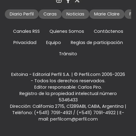
Diario Perfil
Caras
Noticias
Marie Claire
Fo
Canales RSS
Quienes Somos
Contáctenos
Privacidad
Equipo
Reglas de participación
Tránsito
Exitoina - Editorial Perfil S.A.
| © Perfil.com 2006-2026
- Todos los derechos reservados.
Editor responsable: Carlos Piro.
Registro de la propiedad intelectual número
5346433
Dirección:
California 2715
,
C1289ABI
,
CABA, Argentina
|
Teléfono:
(+5411) 7091-4921
/
(+5411) 7091-4922
| E-
mail:
perfilcom@perfil.com