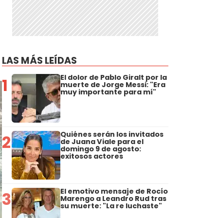
LAS MÁS LEÍDAS
El dolor de Pablo Giralt por la
1
muerte de Jorge Messi: "Era
muy importante para mí"
Quiénes serán los invitados
2
de Juana Viale para el
domingo 9 de agosto:
exitosos actores
El emotivo mensaje de Rocío
3
Marengo a Leandro Rud tras
su muerte: "La re luchaste"