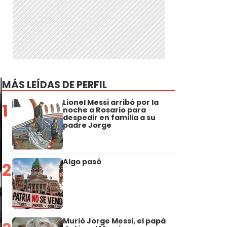
MÁS LEÍDAS DE PERFIL
Lionel Messi arribó por la
1
noche a Rosario para
despedir en familia a su
padre Jorge
Algo pasó
2
Murió Jorge Messi, el papá