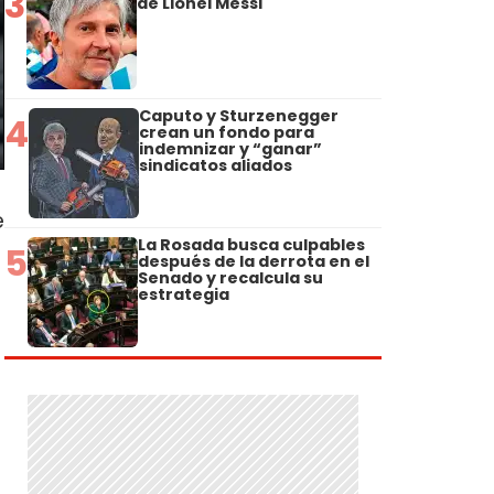
3
de Lionel Messi
Caputo y Sturzenegger
4
crean un fondo para
indemnizar y “ganar”
sindicatos aliados
e
La Rosada busca culpables
5
después de la derrota en el
Senado y recalcula su
estrategia