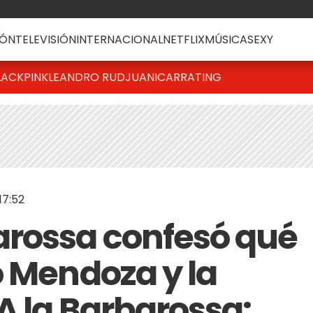
ÓN
TELEVISIÓN
INTERNACIONAL
NETFLIX
MÚSICA
SEXY
LACKPINK
LEANDRO RUD
JUANICAR
RATING
17:52
arossa confesó qué
o Mendoza y la
A la Barbarossa: