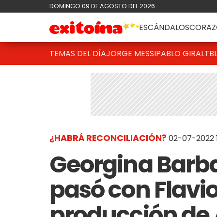
DOMINGO 09 DE AGOSTO DEL 2026
ESCÁNDALOS
CORAZ
TEMAS DEL DÍA
JORGE MESSI
PABLO GIRALT
B
¿HABRÁ RECONCILIACIÓN?
02-07-2022 
Georgina Barb
pasó con Flavi
producción de 