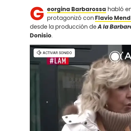
G
eorgina Barbarossa
habló e
protagonizó con
Flavio Men
desde la producción de
A la Barbar
Donisio
.