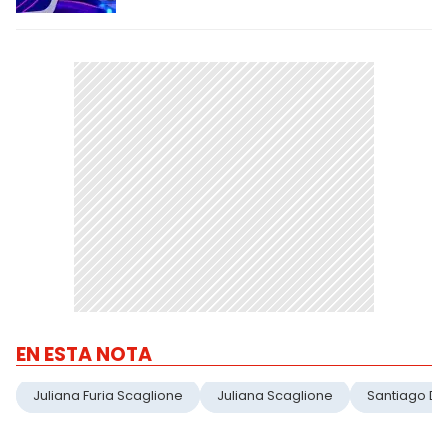
EN ESTA NOTA
Juliana Furia Scaglione
Juliana Scaglione
Santiago De