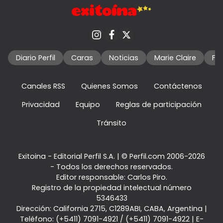
Diario Perfil
Caras
Noticias
Marie Claire
Fo
Canales RSS
Quienes Somos
Contáctenos
Privacidad
Equipo
Reglas de participación
Tránsito
Exitoina - Editorial Perfil S.A.
| © Perfil.com 2006-2026
- Todos los derechos reservados.
Editor responsable: Carlos Piro.
Registro de la propiedad intelectual número
5346433
Dirección:
California 2715
,
C1289ABI
,
CABA, Argentina
|
Teléfono:
(+5411) 7091-4921
/
(+5411) 7091-4922
| E-