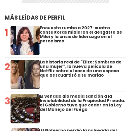
MÁS LEÍDAS DE PERFIL
Encuesta rumbo a 2027: cuatro
1
consultoras midieron el desgaste de
Milei y la crisis de liderazgo en el
peronismo
La historia real de "Elize: Sombras de
2
una mujer", la nueva película de
Netflix sobre el caso de una esposa
que descuartizó a su marido
El Senado dio media sanción a la
3
Inviolabilidad de la Propiedad Privada:
el Gobierno tuvo que ceder en la Ley
del Manejo del Fuego
El Gobierno perdió la pulseada del