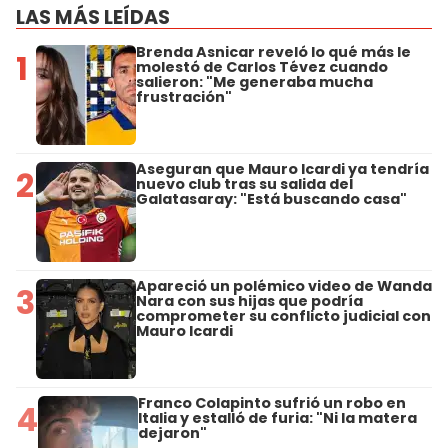
LAS MÁS LEÍDAS
Brenda Asnicar reveló lo qué más le
1
molestó de Carlos Tévez cuando
salieron: "Me generaba mucha
frustración"
Aseguran que Mauro Icardi ya tendría
2
nuevo club tras su salida del
Galatasaray: "Está buscando casa"
Apareció un polémico video de Wanda
3
Nara con sus hijas que podría
comprometer su conflicto judicial con
Mauro Icardi
Franco Colapinto sufrió un robo en
4
Italia y estalló de furia: "Ni la matera
dejaron"