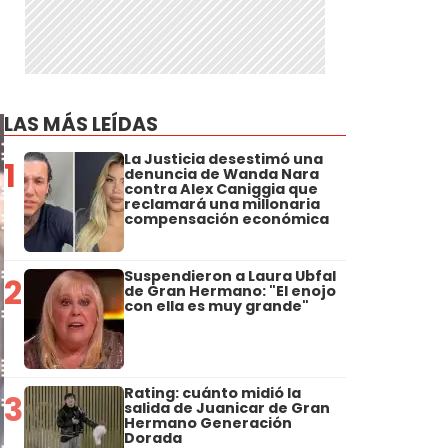
LAS MÁS LEÍDAS
La Justicia desestimó una
1
denuncia de Wanda Nara
contra Alex Caniggia que
reclamará una millonaria
compensación económica
Suspendieron a Laura Ubfal
2
de Gran Hermano: "El enojo
con ella es muy grande"
Rating: cuánto midió la
3
salida de Juanicar de Gran
Hermano Generación
Dorada