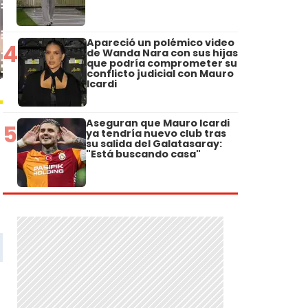
Apareció un polémico video
4
de Wanda Nara con sus hijas
que podría comprometer su
conflicto judicial con Mauro
Icardi
Aseguran que Mauro Icardi
5
ya tendría nuevo club tras
su salida del Galatasaray:
"Está buscando casa"