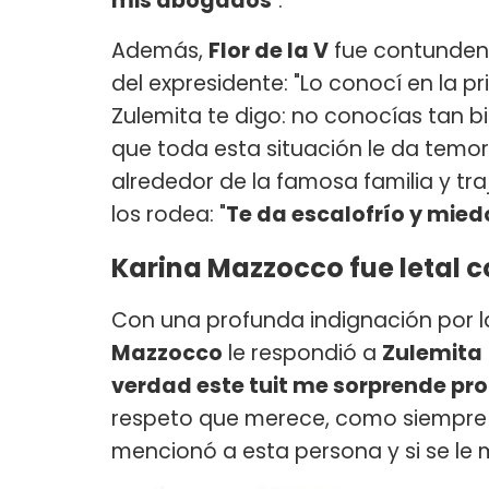
mis abogados
".
Además,
Flor de la V
fue contundente
del expresidente: "Lo conocí en la pr
Zulemita te digo: no conocías tan b
que toda esta situación le da temo
alrededor de la famosa familia y tr
los rodea: "
Te da escalofrío y mied
Karina Mazzocco fue letal
Con una profunda indignación por l
Mazzocco
le respondió a
Zulemita
verdad este tuit me sorprende p
respeto que merece, como siempre a
mencionó a esta persona y si se le 