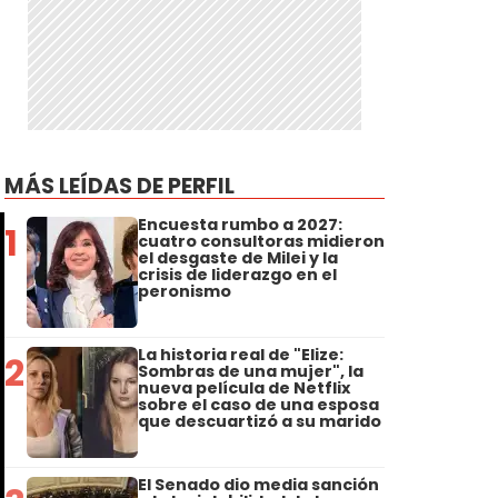
MÁS LEÍDAS DE PERFIL
Encuesta rumbo a 2027:
1
cuatro consultoras midieron
el desgaste de Milei y la
crisis de liderazgo en el
peronismo
La historia real de "Elize:
2
Sombras de una mujer", la
nueva película de Netflix
sobre el caso de una esposa
que descuartizó a su marido
El Senado dio media sanción