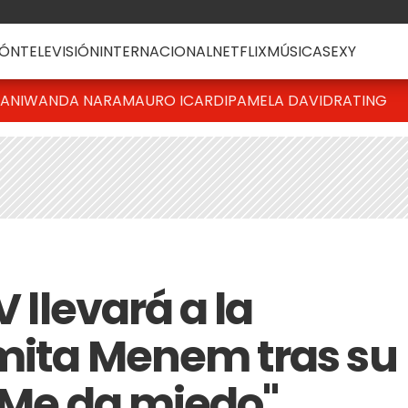
ÓN
TELEVISIÓN
INTERNACIONAL
NETFLIX
MÚSICA
SEXY
IANI
WANDA NARA
MAURO ICARDI
PAMELA DAVID
RATING
V llevará a la
emita Menem tras su
 "Me da miedo"