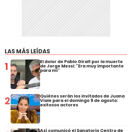
LAS MÁS LEÍDAS
El dolor de Pablo Giralt por la muerte
1
de Jorge Messi: "Era muy importante
para mí"
Quiénes serán los invitados de Juana
2
Viale para el domingo 9 de agosto:
exitosos actores
Así comunicó el Sanatorio Centro de