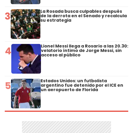
La Rosada busca culpables después
3
de la derrota en el Senado y recalcula
su estrategia
Lionel Messi llega a Rosario a las 20.30:
4
velatorio íntimo de Jorge Messi, sin
acceso al público
Estados Unidos: un futbolista
5
argentino fue detenido por el ICE en
un aeropuerto de Florida