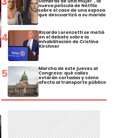
3
Sombras de una mujer", la
nueva película de Netflix
sobre el caso de una esposa
que descuartizó a su marido
Ricardo Lorenzetti se metió
4
en el debate sobre la
inhabilitación de Cristina
Kirchner
Marcha de este jueves al
5
Congreso: qué calles
estarán cortadas y cómo
afecta al transporte público