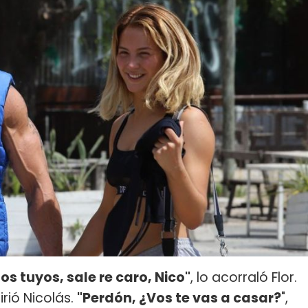
os tuyos, sale re caro, Nico"
, lo acorraló Flor.
irió Nicolás.
"Perdón, ¿Vos te vas a casar?
",