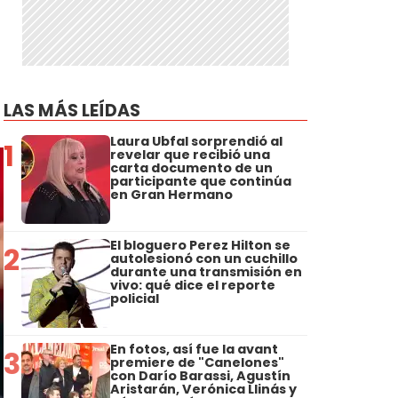
LAS MÁS LEÍDAS
Laura Ubfal sorprendió al
1
revelar que recibió una
carta documento de un
participante que continúa
en Gran Hermano
El bloguero Perez Hilton se
2
autolesionó con un cuchillo
durante una transmisión en
vivo: qué dice el reporte
policial
En fotos, así fue la avant
3
premiere de "Canelones"
con Darío Barassi, Agustín
Aristarán, Verónica Llinás y