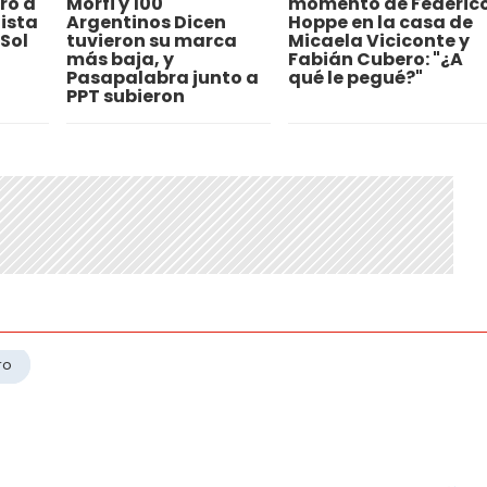
ró a
Morfi y 100
momento de Federic
ista
Argentinos Dicen
Hoppe en la casa de
 Sol
tuvieron su marca
Micaela Viciconte y
más baja, y
Fabián Cubero: "¿A
Pasapalabra junto a
qué le pegué?"
PPT subieron
ro