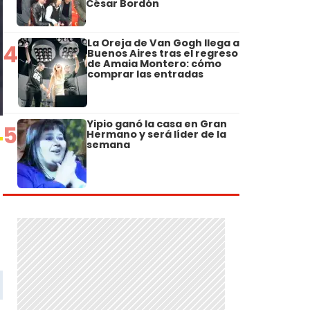
César Bordón
La Oreja de Van Gogh llega a
4
Buenos Aires tras el regreso
de Amaia Montero: cómo
comprar las entradas
Yipio ganó la casa en Gran
5
Hermano y será líder de la
semana