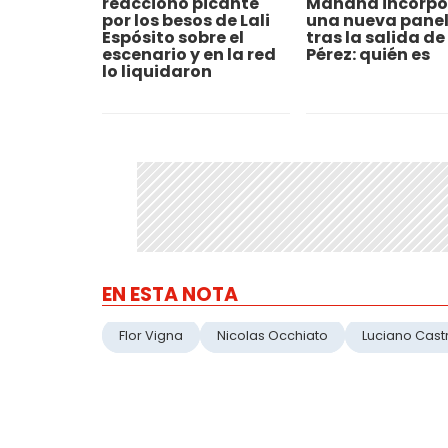
reaccionó picante
Mañana incorpo
por los besos de Lali
una nueva panel
Espósito sobre el
tras la salida de
escenario y en la red
Pérez: quién es
lo liquidaron
EN ESTA NOTA
Flor Vigna
Nicolas Occhiato
Luciano Cast