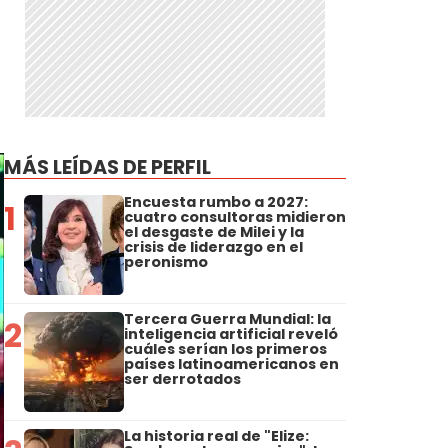
MÁS LEÍDAS DE PERFIL
Encuesta rumbo a 2027:
1
cuatro consultoras midieron
el desgaste de Milei y la
crisis de liderazgo en el
peronismo
Tercera Guerra Mundial: la
2
inteligencia artificial reveló
cuáles serían los primeros
países latinoamericanos en
ser derrotados
La historia real de "Elize: