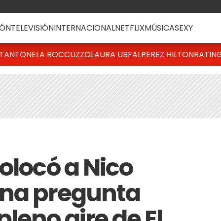
ÓN
TELEVISIÓN
INTERNACIONAL
NETFLIX
MÚSICA
SEXY
T
ANTONELA ROCCUZZO
LAURA UBFAL
PEREZ HILTON
RATIN
olocó a Nico
una pregunta
leno aire de El