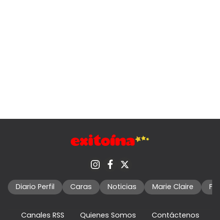
Diario Perfil
Caras
Noticias
Marie Claire
Fo
Canales RSS
Quienes Somos
Contáctenos