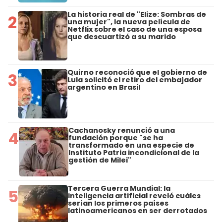
La historia real de "Elize: Sombras de
2
una mujer", la nueva película de
Netflix sobre el caso de una esposa
que descuartizó a su marido
Quirno reconoció que el gobierno de
3
Lula solicitó el retiro del embajador
argentino en Brasil
Cachanosky renunció a una
4
fundación porque "se ha
transformado en una especie de
Instituto Patria incondicional de la
gestión de Milei"
Tercera Guerra Mundial: la
5
inteligencia artificial reveló cuáles
serían los primeros países
latinoamericanos en ser derrotados