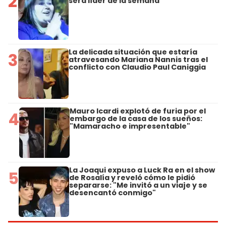
2
será líder de la semana
La delicada situación que estaría
3
atravesando Mariana Nannis tras el
conflicto con Claudio Paul Caniggia
Mauro Icardi explotó de furia por el
4
embargo de la casa de los sueños:
"Mamaracho e impresentable"
La Joaqui expuso a Luck Ra en el show
5
de Rosalía y reveló cómo le pidió
separarse: "Me invitó a un viaje y se
desencantó conmigo"