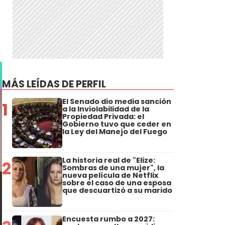
MÁS LEÍDAS DE PERFIL
El Senado dio media sanción
1
a la Inviolabilidad de la
Propiedad Privada: el
Gobierno tuvo que ceder en
la Ley del Manejo del Fuego
La historia real de "Elize:
2
Sombras de una mujer", la
nueva película de Netflix
sobre el caso de una esposa
que descuartizó a su marido
Encuesta rumbo a 2027: