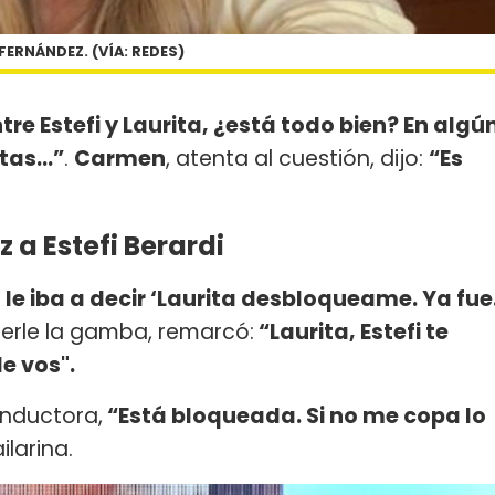
FERNÁNDEZ. (VÍA: REDES)
tre Estefi y Laurita, ¿está todo bien? En algú
itas…”
.
Carmen
, atenta al cuestión, dijo:
“Es
z a Estefi Berardi
le iba a decir ‘Laurita desbloqueame. Ya fue
rle la gamba, remarcó:
“Laurita, Estefi te
e vos".
onductora,
“Está bloqueada. Si no me copa lo
ilarina.