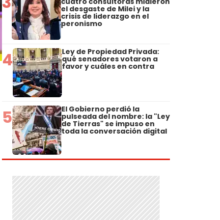
3
cuatro consultoras midieron
el desgaste de Milei y la
crisis de liderazgo en el
peronismo
Ley de Propiedad Privada:
4
qué senadores votaron a
favor y cuáles en contra
El Gobierno perdió la
5
pulseada del nombre: la "Ley
de Tierras" se impuso en
toda la conversación digital