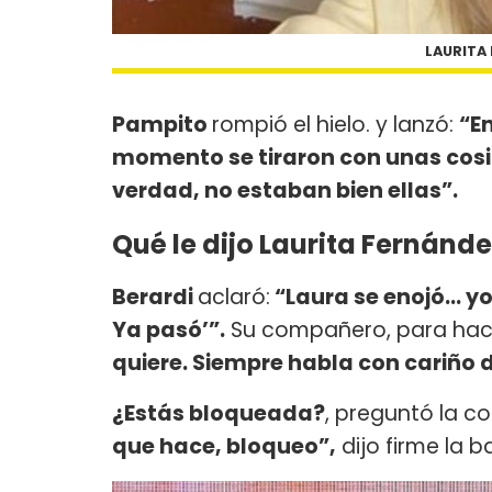
LAURITA 
Pampito
rompió el hielo. y lanzó:
“En
momento se tiraron con unas cos
verdad, no estaban bien ellas”.
Qué le dijo Laurita Fernánde
Berardi
aclaró:
“Laura se enojó… yo 
Ya pasó’”.
Su compañero, para hace
quiere. Siempre habla con cariño d
¿Estás bloqueada?
, preguntó la c
que hace, bloqueo”,
dijo firme la ba