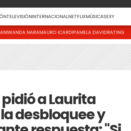
ÓN
TELEVISIÓN
INTERNACIONAL
NETFLIX
MÚSICA
SEXY
IANI
WANDA NARA
MAURO ICARDI
PAMELA DAVID
RATING
e pidió a Laurita
la desbloquee y
ante respuesta: "Si