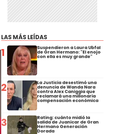
LAS MÁS LEÍDAS
Suspendieron a Laura Ubfal
1
de Gran Hermano: "El enojo
con ella es muy grande"
La Justicia desestimó una
2
denuncia de Wanda Nara
contra Alex Caniggia que
reclamará una millonaria
compensación económica
Rating: cuánto midió la
3
salida de Juanicar de Gran
Hermano Generación
Dorada