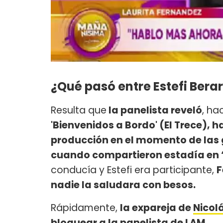
¿Qué pasó entre Estefi Berar
Resulta que
la panelista reveló
, ha
'Bienvenidos a Bordo' (El Trece), 
producción en el momento de las
cuando compartieron estadía en
conducía y Estefi era participante,
F
nadie la saludara con besos.
Rápidamente,
la expareja de
Nicol
bloquear a la panelista de LAM.