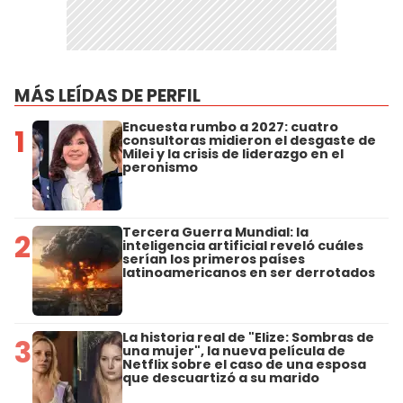
MÁS LEÍDAS DE PERFIL
Encuesta rumbo a 2027: cuatro
1
consultoras midieron el desgaste de
Milei y la crisis de liderazgo en el
peronismo
Tercera Guerra Mundial: la
2
inteligencia artificial reveló cuáles
serían los primeros países
latinoamericanos en ser derrotados
La historia real de "Elize: Sombras de
3
una mujer", la nueva película de
Netflix sobre el caso de una esposa
que descuartizó a su marido