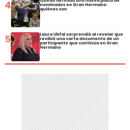
Quedó definida una nueva placa de
4
nominados en Gran Hermano:
quiénes son
Laura Ubfal sorprendió al revelar que
5
recibió una carta documento de un
participante que continúa en Gran
Hermano