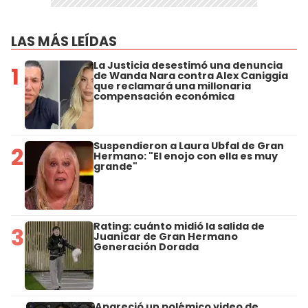
LAS MÁS LEÍDAS
La Justicia desestimó una denuncia
1
de Wanda Nara contra Alex Caniggia
que reclamará una millonaria
compensación económica
Suspendieron a Laura Ubfal de Gran
2
Hermano: "El enojo con ella es muy
grande"
Rating: cuánto midió la salida de
3
Juanicar de Gran Hermano
Generación Dorada
Apareció un polémico video de