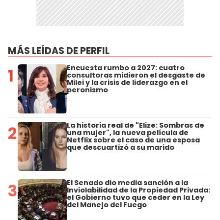
MÁS LEÍDAS DE PERFIL
Encuesta rumbo a 2027: cuatro
1
consultoras midieron el desgaste de
Milei y la crisis de liderazgo en el
peronismo
La historia real de "Elize: Sombras de
2
una mujer", la nueva película de
Netflix sobre el caso de una esposa
que descuartizó a su marido
El Senado dio media sanción a la
3
Inviolabilidad de la Propiedad Privada:
el Gobierno tuvo que ceder en la Ley
del Manejo del Fuego