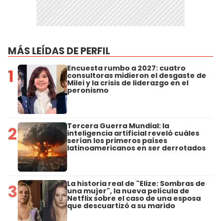
MÁS LEÍDAS DE PERFIL
Encuesta rumbo a 2027: cuatro
1
consultoras midieron el desgaste de
Milei y la crisis de liderazgo en el
peronismo
Tercera Guerra Mundial: la
2
inteligencia artificial reveló cuáles
serían los primeros países
latinoamericanos en ser derrotados
La historia real de "Elize: Sombras de
3
una mujer", la nueva película de
Netflix sobre el caso de una esposa
que descuartizó a su marido