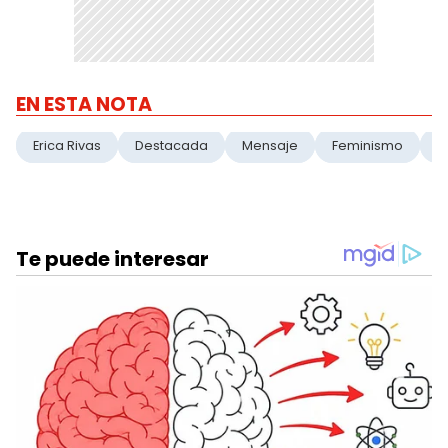
EN ESTA NOTA
Erica Rivas
Destacada
Mensaje
Feminismo
T