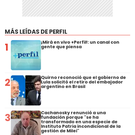
MÁS LEÍDAS DE PERFIL
¡Mirá en vivo +Perfil!: un canal con
1
gente que piensa
Quirno reconoció que el gobierno de
2
Lula solicitó el retiro del embajador
argentino en Brasil
Cachanosky renunció a una
3
fundación porque "se ha
transformado en una especie de
Instituto Patria incondicional de la
gestión de Milei"