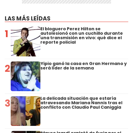
LAS MÁS LEÍDAS
El bloguero Perez Hilton se
1
autolesionó con un cuchillo durante
una transmisión en vivo: qué dice el
reporte policial
Yipio ganó la casa en Gran Hermano y
2
será líder de la semana
La delicada situación que estaría
3
atravesando Mariana Nannis tras el
conflicto con Claudio Paul Caniggia
Mauro Icardi explotó de furia por el