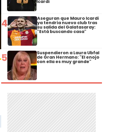
Icardi
Aseguran que Mauro Icardi
4
ya tendría nuevo club tras
su salida del Galatasaray:
"Está buscando casa"
Suspendieron a Laura Ubfal
5
de Gran Hermano: "El enojo
con ella es muy grande"