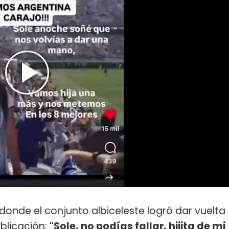
donde el conjunto albiceleste logró dar vuelta
ublicación:
"Sole, no podías fallar, hijita de mi