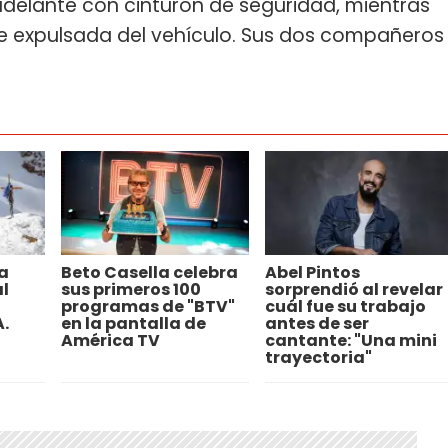
adelante con cinturón de seguridad, mientras
 fue expulsada del vehículo. Sus dos compañeros
la
Beto Casella celebra
Abel Pintos
l
sus primeros 100
sorprendió al revelar
programas de "BTV"
cuál fue su trabajo
A.
en la pantalla de
antes de ser
América TV
cantante: "Una mini
trayectoria"