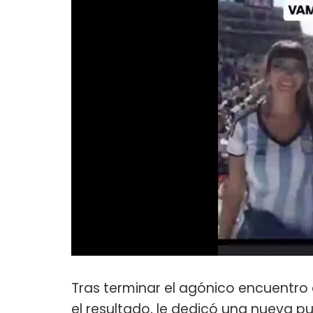
Tras terminar el agónico encuentro 
el resultado, le dedicó una nueva p