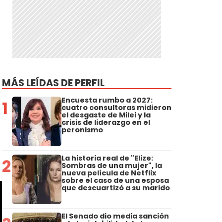
MÁS LEÍDAS DE PERFIL
Encuesta rumbo a 2027:
1
cuatro consultoras midieron
el desgaste de Milei y la
crisis de liderazgo en el
peronismo
La historia real de "Elize:
2
Sombras de una mujer", la
nueva película de Netflix
sobre el caso de una esposa
que descuartizó a su marido
El Senado dio media sanción