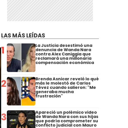
LAS MÁS LEÍDAS
La Justicia desestimó una
1
denuncia de Wanda Nara
contra Alex Caniggia que
reclamará una millonaria
compensación económica
Brenda Asnicar reveló lo qué
2
más le molestó de Carlos
Tévez cuando salieron: "Me
generaba mucha
frustración"
Apareció un polémico video
3
de Wanda Nara con sus hijas
que podría comprometer su
conflicto judicial con Mauro