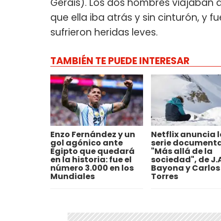
Gerais). Los dos hombres viajaban 
que ella iba atrás y sin cinturón, y
sufrieron heridas leves.
TAMBIÉN TE PUEDE INTERESAR
Enzo Fernández y un
Netflix anuncia 
gol agónico ante
serie documenta
Egipto que quedará
"Más allá de la
en la historia: fue el
sociedad", de J.
número 3.000 en los
Bayona y Carlos
Mundiales
Torres