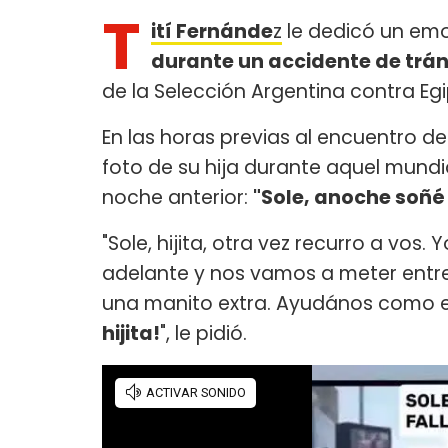
T
ití Fernánde
z
le dedicó un emo
durante un accidente de tráns
de la Selección Argentina contra Egi
En las horas previas al encuentro de
foto de su hija durante aquel mundia
noche anterior:
"Sole, anoche soñé
"Sole, hijita, otra vez recurro a vos.
adelante y nos vamos a meter entr
una manito extra. Ayudános como e
hijita!
", le pidió.