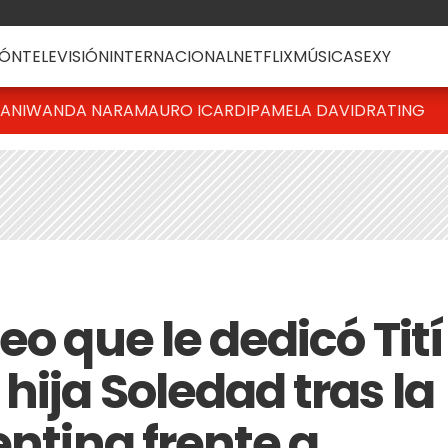
ÓN
TELEVISIÓN
INTERNACIONAL
NETFLIX
MÚSICA
SEXY
IANI
WANDA NARA
MAURO ICARDI
PAMELA DAVID
RATING
eo que le dedicó Tití
hija Soledad tras la
entina frente a