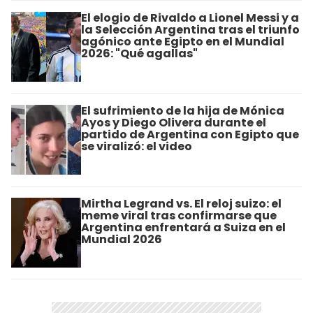
El elogio de Rivaldo a Lionel Messi y a
la Selección Argentina tras el triunfo
agónico ante Egipto en el Mundial
2026: "Qué agallas"
El sufrimiento de la hija de Mónica
Ayos y Diego Olivera durante el
partido de Argentina con Egipto que
se viralizó: el video
Mirtha Legrand vs. El reloj suizo: el
meme viral tras confirmarse que
Argentina enfrentará a Suiza en el
Mundial 2026