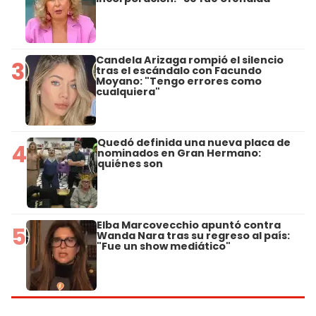
Candela Arizaga rompió el silencio
3
tras el escándalo con Facundo
Moyano: "Tengo errores como
cualquiera"
Quedó definida una nueva placa de
4
nominados en Gran Hermano:
quiénes son
Elba Marcovecchio apuntó contra
5
Wanda Nara tras su regreso al país:
"Fue un show mediático"