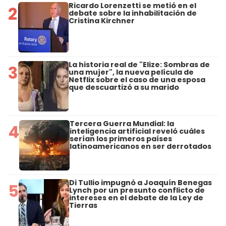
Ricardo Lorenzetti se metió en el
2
debate sobre la inhabilitación de
Cristina Kirchner
La historia real de "Elize: Sombras de
3
una mujer", la nueva película de
Netflix sobre el caso de una esposa
que descuartizó a su marido
Tercera Guerra Mundial: la
4
inteligencia artificial reveló cuáles
serían los primeros países
latinoamericanos en ser derrotados
Di Tullio impugnó a Joaquín Benegas
5
Lynch por un presunto conflicto de
intereses en el debate de la Ley de
Tierras