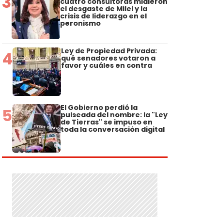
3
cuatro consultoras midieron
el desgaste de Milei y la
crisis de liderazgo en el
peronismo
Ley de Propiedad Privada:
4
qué senadores votaron a
favor y cuáles en contra
El Gobierno perdió la
5
pulseada del nombre: la "Ley
de Tierras" se impuso en
toda la conversación digital