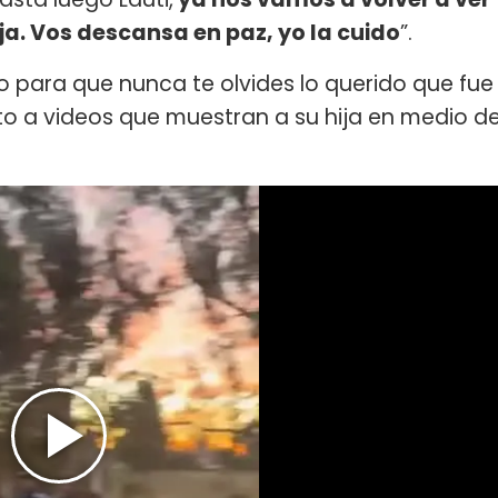
ja. Vos descansa en paz, yo la cuido
”.
 para que nunca te olvides lo querido que fue
to a videos que muestran a su hija en medio d