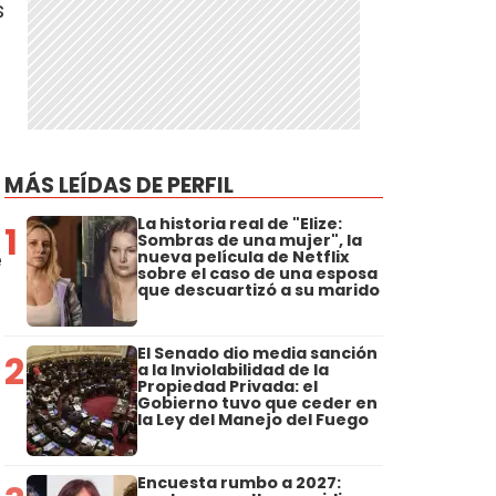
s
MÁS LEÍDAS DE PERFIL
La historia real de "Elize:
1
Sombras de una mujer", la
e
nueva película de Netflix
sobre el caso de una esposa
que descuartizó a su marido
El Senado dio media sanción
2
a la Inviolabilidad de la
Propiedad Privada: el
Gobierno tuvo que ceder en
la Ley del Manejo del Fuego
Encuesta rumbo a 2027: