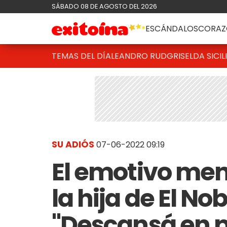
SÁBADO 08 DE AGOSTO DEL 2026
ESCÁNDALOS
CORAZ
TEMAS DEL DÍA
LEANDRO RUD
GRISELDA SICIL
SU ADIÓS
07-06-2022 09:19
El emotivo me
la hija de El No
"Descansá en pa