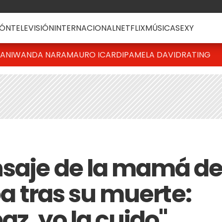
ÓN
TELEVISIÓN
INTERNACIONAL
NETFLIX
MÚSICA
SEXY
IANI
WANDA NARA
MAURO ICARDI
PAMELA DAVID
RATING
nsaje de la mamá d
ba tras su muerte:
z, yo la cuido"