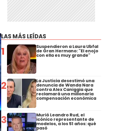
LAS MÁS LEÍDAS
Suspendieron a Laura Ubfal
1
de Gran Hermano: "El enojo
con ella es muy grande"
La Justicia desestimó una
2
denuncia de Wanda Nara
contra Alex Caniggia que
reclamará una millonaria
compensación económica
Murió Leandro Rud, el
3
icónico representante de
modelos, a los 51 años: qué
pasó