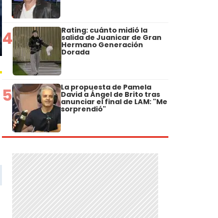
Rating: cuánto midió la
4
salida de Juanicar de Gran
Hermano Generación
Dorada
La propuesta de Pamela
5
David a Ángel de Brito tras
anunciar el final de LAM: "Me
sorprendió"