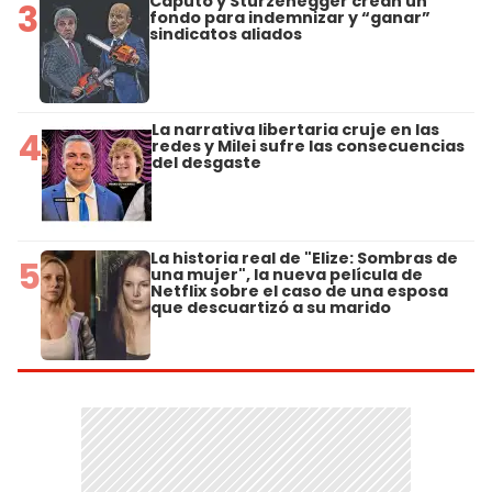
Caputo y Sturzenegger crean un
3
fondo para indemnizar y “ganar”
sindicatos aliados
La narrativa libertaria cruje en las
4
redes y Milei sufre las consecuencias
del desgaste
La historia real de "Elize: Sombras de
5
una mujer", la nueva película de
Netflix sobre el caso de una esposa
que descuartizó a su marido