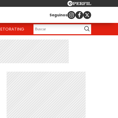
Seguinos
IETO
RATING