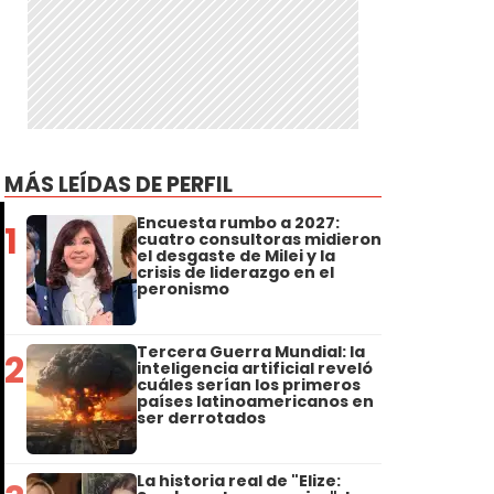
MÁS LEÍDAS DE PERFIL
Encuesta rumbo a 2027:
1
cuatro consultoras midieron
el desgaste de Milei y la
crisis de liderazgo en el
peronismo
Tercera Guerra Mundial: la
2
inteligencia artificial reveló
cuáles serían los primeros
países latinoamericanos en
ser derrotados
La historia real de "Elize: