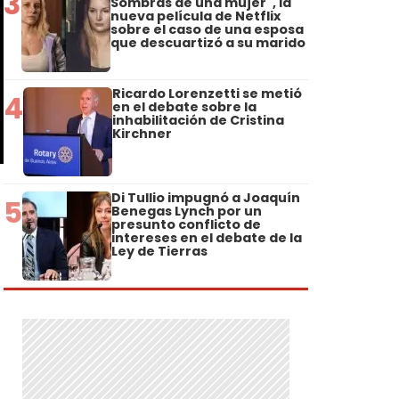
3
Sombras de una mujer", la
nueva película de Netflix
sobre el caso de una esposa
que descuartizó a su marido
Ricardo Lorenzetti se metió
4
en el debate sobre la
inhabilitación de Cristina
Kirchner
Di Tullio impugnó a Joaquín
5
Benegas Lynch por un
presunto conflicto de
intereses en el debate de la
Ley de Tierras