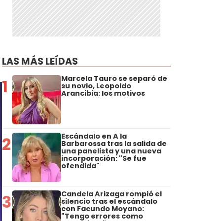
LAS MÁS LEÍDAS
Marcela Tauro se separó de
1
su novio, Leopoldo
Arancibia: los motivos
Escándalo en A la
2
Barbarossa tras la salida de
una panelista y una nueva
incorporación: "Se fue
ofendida"
Candela Arizaga rompió el
3
silencio tras el escándalo
con Facundo Moyano:
"Tengo errores como