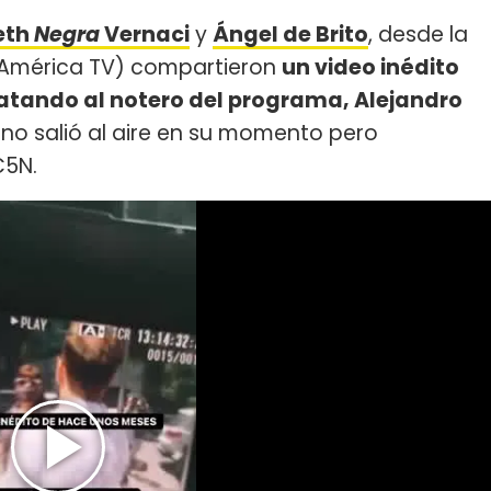
eth
Negra
Vernaci
y
Ángel de Brito
, desde la
América TV) compartieron
un video inédito
ratando al notero del programa, Alejandro
l no salió al aire en su momento pero
C5N.