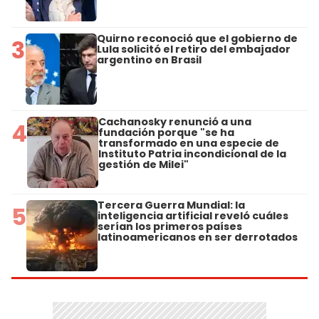
Quirno reconoció que el gobierno de
3
Lula solicitó el retiro del embajador
argentino en Brasil
Cachanosky renunció a una
4
fundación porque "se ha
transformado en una especie de
Instituto Patria incondicional de la
gestión de Milei"
Tercera Guerra Mundial: la
5
inteligencia artificial reveló cuáles
serían los primeros países
latinoamericanos en ser derrotados