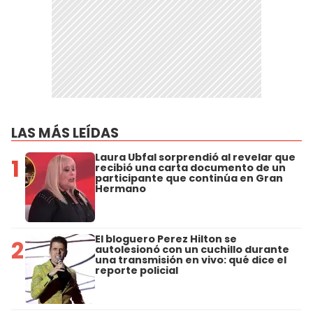
LAS MÁS LEÍDAS
Laura Ubfal sorprendió al revelar que
1
recibió una carta documento de un
participante que continúa en Gran
Hermano
El bloguero Perez Hilton se
2
autolesionó con un cuchillo durante
una transmisión en vivo: qué dice el
reporte policial