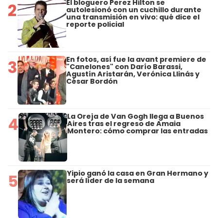
El bloguero Perez Hilton se
2
autolesionó con un cuchillo durante
una transmisión en vivo: qué dice el
reporte policial
En fotos, así fue la avant premiere de
3
"Canelones" con Darío Barassi,
Agustín Aristarán, Verónica Llinás y
César Bordón
La Oreja de Van Gogh llega a Buenos
4
Aires tras el regreso de Amaia
Montero: cómo comprar las entradas
Yipio ganó la casa en Gran Hermano y
5
será líder de la semana