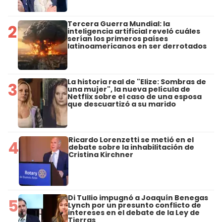
Tercera Guerra Mundial: la
2
inteligencia artificial reveló cuáles
serían los primeros países
latinoamericanos en ser derrotados
La historia real de "Elize: Sombras de
3
una mujer", la nueva película de
Netflix sobre el caso de una esposa
que descuartizó a su marido
Ricardo Lorenzetti se metió en el
4
debate sobre la inhabilitación de
Cristina Kirchner
Di Tullio impugnó a Joaquín Benegas
5
Lynch por un presunto conflicto de
intereses en el debate de la Ley de
Tierras