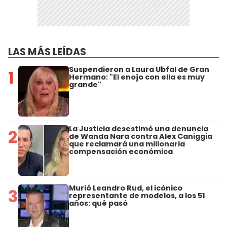
LAS MÁS LEÍDAS
Suspendieron a Laura Ubfal de Gran
1
Hermano: "El enojo con ella es muy
grande"
La Justicia desestimó una denuncia
2
de Wanda Nara contra Alex Caniggia
que reclamará una millonaria
compensación económica
Murió Leandro Rud, el icónico
3
representante de modelos, a los 51
años: qué pasó