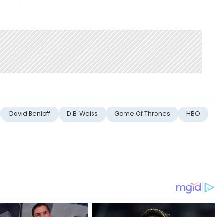
David Benioff
D.B. Weiss
Game Of Thrones
HBO