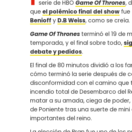
serie de HBO
Game Of Thrones
, 
que
el polémico final del show
fue 
Benioff
y
D.B Weiss
, como se creía.
Game Of Thrones
terminó el 19 de 
temporada, y el final sobre todo,
si
debate y pedidos
.
El final de 80 minutos dividió a los
cómo terminó la serie después de ca
disconformidad con el camino que
incendio total de Desembarco del Re
matar a su amada, ciega de poder,
de Poniente tras una suerte de min
importantes del reino.
La elección de Bran fue uno de los p