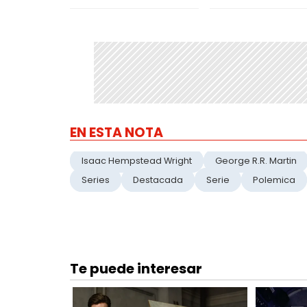
EN ESTA NOTA
Isaac Hempstead Wright
George R.R. Martin
Series
Destacada
Serie
Polemica