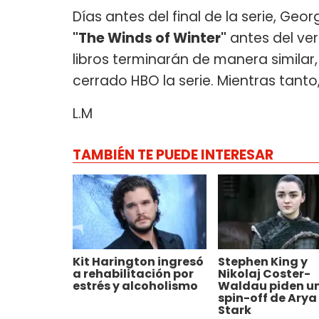
Días antes del final de la serie, Ge
"The Winds of Winter"
antes del ver
libros terminarán de manera similar
cerrado HBO la serie. Mientras tanto
L.M
TAMBIÉN TE PUEDE INTERESAR
Kit Harington ingresó
Stephen King y
a rehabilitación por
Nikolaj Coster-
estrés y alcoholismo
Waldau piden u
spin-off de Arya
Stark