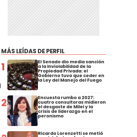
MÁS LEÍDAS DE PERFIL
El Senado dio media sanción
1
a la Inviolabilidad de la
Propiedad Privada: el
Gobierno tuvo que ceder en
la Ley del Manejo del Fuego
l
Encuesta rumbo a 2027:
2
cuatro consultoras midieron
el desgaste de Milei y la
crisis de liderazgo en el
peronismo
Ricardo Lorenzetti se metió