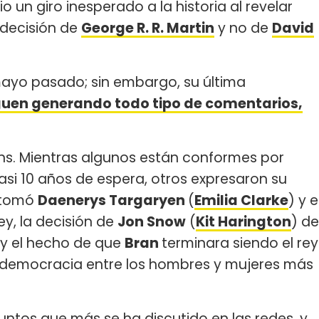
dio un giro inesperado a la historia al revelar
decisión de
George R. R. Martin
y no de
David
mayo pasado; sin embargo, su última
guen generando todo tipo de comentarios,
 fans. Mientras algunos están conformes por
si 10 años de espera, otros expresaron su
 tomó
Daenerys Targaryen
(
Emilia Clarke
) y e
y, la decisión de
Jon Snow
(
Kit Harington
) de
 y el hecho de que
Bran
terminara siendo el rey
i democracia entre los hombres y mujeres más
untos que más se ha discutido en las redes, y