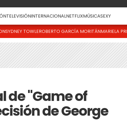
ÓN
TELEVISIÓN
INTERNACIONAL
NETFLIX
MÚSICA
SEXY
TON
SYDNEY TOWLE
ROBERTO GARCÍA MORITÁN
MARIELA PR
al de "Game of
ecisión de George