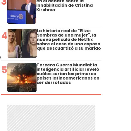
3
en el debate sobre la
inhabilitación de Cristina
Kirchner
La historia real de "Elize:
4
Sombras de una mujer", la
nueva película de Netflix
sobre el caso de una esposa
que descuartizó a su marido
e
Tercera Guerra Mundial: la
5
inteligencia artificial reveló
cuáles serían los primeros
países latinoamericanos en
ser derrotados