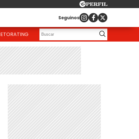
Seguinos
IETO
RATING