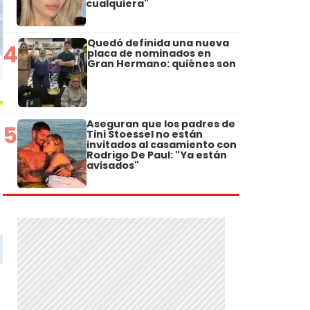
cualquiera"
Quedó definida una nueva
4
placa de nominados en
Gran Hermano: quiénes son
Aseguran que los padres de
5
Tini Stoessel no están
invitados al casamiento con
Rodrigo De Paul: "Ya están
avisados"