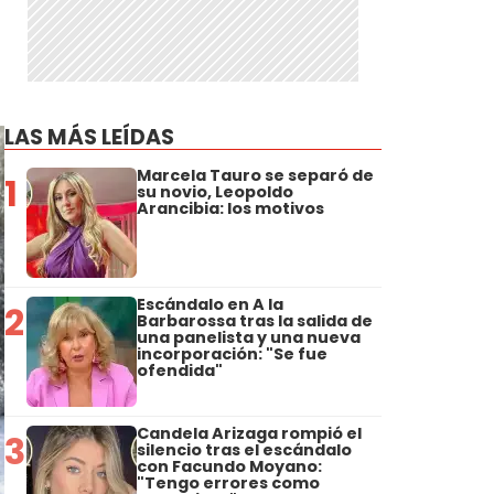
LAS MÁS LEÍDAS
Marcela Tauro se separó de
1
su novio, Leopoldo
Arancibia: los motivos
Escándalo en A la
2
Barbarossa tras la salida de
una panelista y una nueva
incorporación: "Se fue
ofendida"
Candela Arizaga rompió el
3
silencio tras el escándalo
con Facundo Moyano:
"Tengo errores como