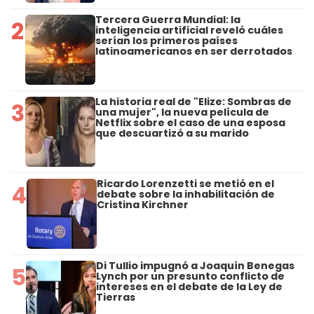
Tercera Guerra Mundial: la
2
inteligencia artificial reveló cuáles
serían los primeros países
latinoamericanos en ser derrotados
La historia real de "Elize: Sombras de
3
una mujer", la nueva película de
Netflix sobre el caso de una esposa
que descuartizó a su marido
Ricardo Lorenzetti se metió en el
4
debate sobre la inhabilitación de
Cristina Kirchner
Di Tullio impugnó a Joaquín Benegas
5
Lynch por un presunto conflicto de
intereses en el debate de la Ley de
Tierras