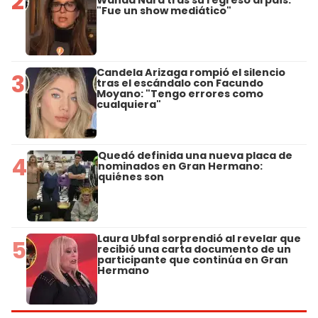
2
Wanda Nara tras su regreso al país:
"Fue un show mediático"
Candela Arizaga rompió el silencio
3
tras el escándalo con Facundo
Moyano: "Tengo errores como
cualquiera"
Quedó definida una nueva placa de
4
nominados en Gran Hermano:
quiénes son
Laura Ubfal sorprendió al revelar que
5
recibió una carta documento de un
participante que continúa en Gran
Hermano