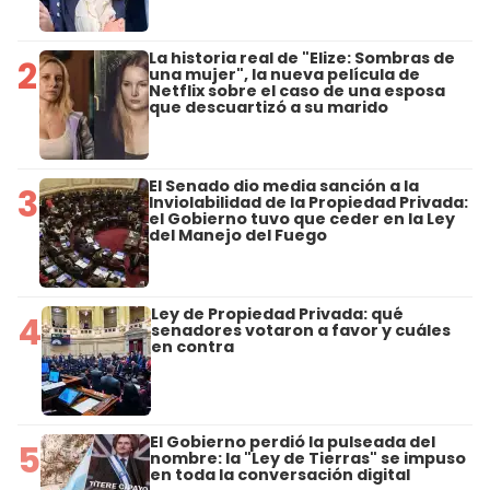
La historia real de "Elize: Sombras de
2
una mujer", la nueva película de
Netflix sobre el caso de una esposa
que descuartizó a su marido
El Senado dio media sanción a la
3
Inviolabilidad de la Propiedad Privada:
el Gobierno tuvo que ceder en la Ley
del Manejo del Fuego
Ley de Propiedad Privada: qué
4
senadores votaron a favor y cuáles
en contra
El Gobierno perdió la pulseada del
5
nombre: la "Ley de Tierras" se impuso
en toda la conversación digital