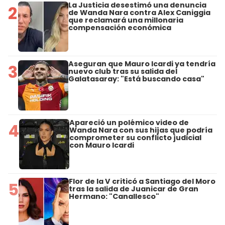
La Justicia desestimó una denuncia
2
de Wanda Nara contra Alex Caniggia
que reclamará una millonaria
compensación económica
Aseguran que Mauro Icardi ya tendría
3
nuevo club tras su salida del
Galatasaray: "Está buscando casa"
Apareció un polémico video de
4
Wanda Nara con sus hijas que podría
comprometer su conflicto judicial
con Mauro Icardi
Flor de la V criticó a Santiago del Moro
5
tras la salida de Juanicar de Gran
Hermano: "Canallesco"