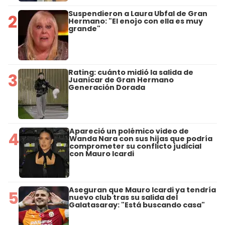
Suspendieron a Laura Ubfal de Gran
2
Hermano: "El enojo con ella es muy
grande"
Rating: cuánto midió la salida de
3
Juanicar de Gran Hermano
Generación Dorada
Apareció un polémico video de
4
Wanda Nara con sus hijas que podría
comprometer su conflicto judicial
con Mauro Icardi
Aseguran que Mauro Icardi ya tendría
5
nuevo club tras su salida del
Galatasaray: "Está buscando casa"