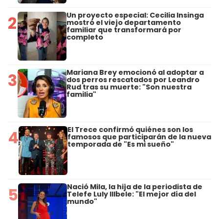
Un proyecto especial: Cecilia Insinga
2
mostró el viejo departamento
familiar que transformará por
completo
Mariana Brey emocionó al adoptar a
3
dos perros rescatados por Leandro
Rud tras su muerte: "Son nuestra
familia"
El Trece confirmó quiénes son los
4
famosos que participarán de la nueva
temporada de "Es mi sueño"
Nació Mila, la hija de la periodista de
5
Telefe Luly Illbele: "El mejor día del
mundo"