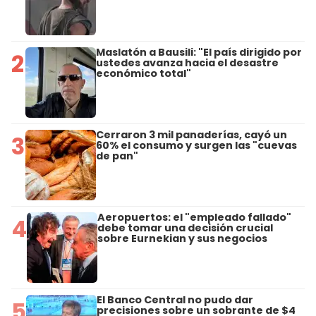
Maslatón a Bausili: "El país dirigido por
2
ustedes avanza hacia el desastre
económico total"
Cerraron 3 mil panaderías, cayó un
3
60% el consumo y surgen las "cuevas
de pan"
Aeropuertos: el "empleado fallado"
4
debe tomar una decisión crucial
sobre Eurnekian y sus negocios
El Banco Central no pudo dar
5
precisiones sobre un sobrante de $4