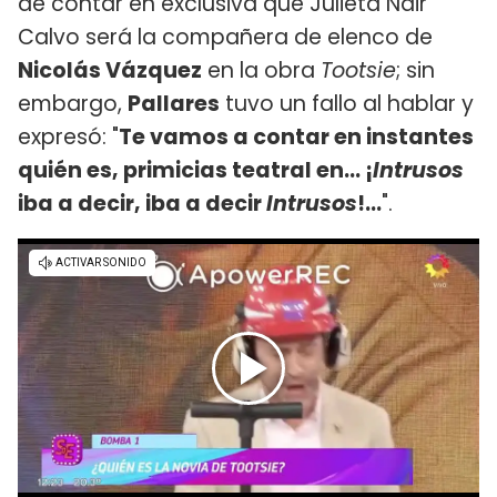
de contar en exclusiva que Julieta Nair
Calvo será la compañera de elenco de
Nicolás Vázquez
en la obra
Tootsie
; sin
embargo,
Pallares
tuvo un fallo al hablar y
expresó: "
Te vamos a contar en instantes
quién es, primicias teatral en...
¡
Intrusos
iba a decir, iba a decir
Intrusos
!...
".