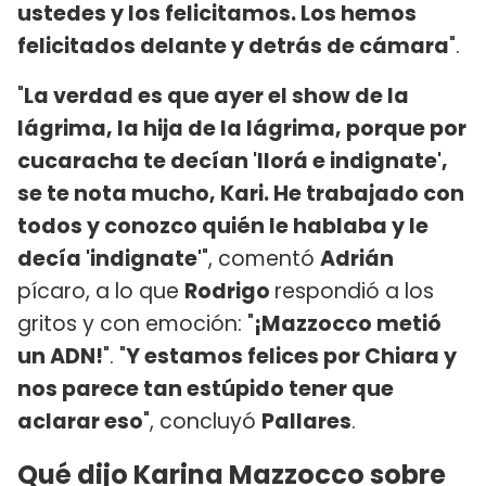
ustedes y los felicitamos. Los hemos
felicitados delante y detrás de cámara
".
"
La verdad es que ayer el show de la
lágrima, la hija de la lágrima, porque por
cucaracha te decían 'llorá e indignate',
se te nota mucho, Kari. He trabajado con
todos y conozco quién le hablaba y le
decía 'indignate'
", comentó
Adrián
pícaro, a lo que
Rodrigo
respondió a los
gritos y con emoción: "
¡Mazzocco metió
un ADN!
". "
Y estamos felices por Chiara y
nos parece tan estúpido tener que
aclarar eso
", concluyó
Pallares
.
Qué dijo Karina Mazzocco sobre