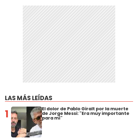
LAS MÁS LEÍDAS
El dolor de Pablo Giralt por la muerte
1
de Jorge Messi: "Era muy importante
para mí"