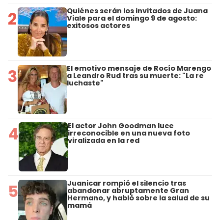
Quiénes serán los invitados de Juana
2
Viale para el domingo 9 de agosto:
exitosos actores
El emotivo mensaje de Rocío Marengo
3
a Leandro Rud tras su muerte: "La re
luchaste"
El actor John Goodman luce
4
irreconocible en una nueva foto
viralizada en la red
Juanicar rompió el silencio tras
5
abandonar abruptamente Gran
Hermano, y habló sobre la salud de su
mamá