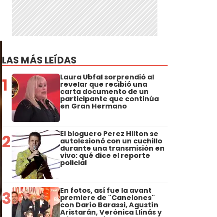
LAS MÁS LEÍDAS
Laura Ubfal sorprendió al
1
revelar que recibió una
carta documento de un
participante que continúa
en Gran Hermano
El bloguero Perez Hilton se
2
autolesionó con un cuchillo
durante una transmisión en
vivo: qué dice el reporte
policial
En fotos, así fue la avant
3
premiere de "Canelones"
con Darío Barassi, Agustín
Aristarán, Verónica Llinás y