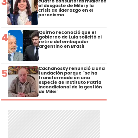
3
cuatro consultoras midieron
el desgaste de Milei y la
crisis de liderazgo en el
peronismo
Quirno reconoció que el
4
gobierno de Lula solicitó el
retiro del embajador
argentino en Brasil
Cachanosky renunció a una
5
fundación porque "se ha
transformado en una
especie de Instituto Patria
incondicional de la gestión
de Milei"