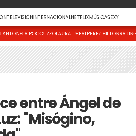
ÓN
TELEVISIÓN
INTERNACIONAL
NETFLIX
MÚSICA
SEXY
T
ANTONELA ROCCUZZO
LAURA UBFAL
PEREZ HILTON
RATIN
uce entre Ángel de
Luz: "Misógino,
da"