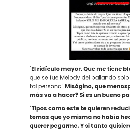
"
El ridículo mayor. Que me tiene 
que se fue Melody del bailando so
tal persona'.
Misógino, que menospr
más va a hacer? Si es un bueno p
"
Tipos como este te quieren reduc
temas que yo misma no había hech
querer pegarme. Y si tanto quisier