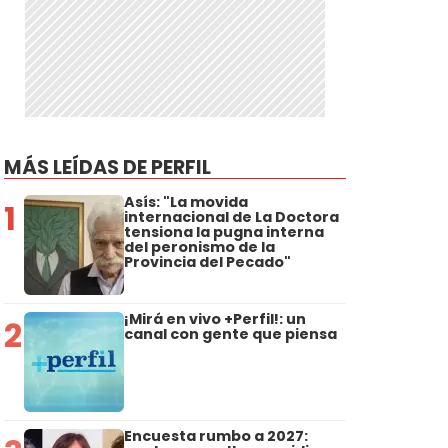
MÁS LEÍDAS DE PERFIL
Asís: "La movida
1
internacional de La Doctora
tensiona la pugna interna
del peronismo de la
Provincia del Pecado"
¡Mirá en vivo +Perfil!: un
2
canal con gente que piensa
Encuesta rumbo a 2027: