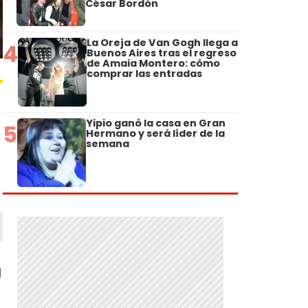
César Bordón
La Oreja de Van Gogh llega a
4
Buenos Aires tras el regreso
de Amaia Montero: cómo
comprar las entradas
Yipio ganó la casa en Gran
5
Hermano y será líder de la
semana
M