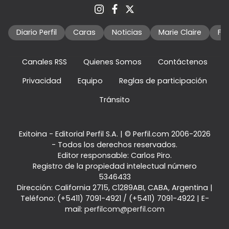
Diario Perfil
Caras
Noticias
Marie Claire
Fo
Canales RSS
Quienes Somos
Contáctenos
Privacidad
Equipo
Reglas de participación
Tránsito
Exitoina - Editorial Perfil S.A.
| © Perfil.com 2006-2026
- Todos los derechos reservados.
Editor responsable: Carlos Piro.
Registro de la propiedad intelectual número
5346433
Dirección:
California 2715
,
C1289ABI
,
CABA, Argentina
|
Teléfono:
(+5411) 7091-4921
/
(+5411) 7091-4922
| E-
mail:
perfilcom@perfil.com