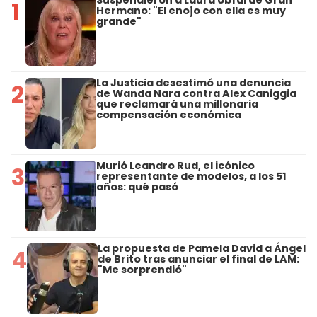
Suspendieron a Laura Ubfal de Gran
1
Hermano: "El enojo con ella es muy
grande"
La Justicia desestimó una denuncia
2
de Wanda Nara contra Alex Caniggia
que reclamará una millonaria
compensación económica
Murió Leandro Rud, el icónico
3
representante de modelos, a los 51
años: qué pasó
La propuesta de Pamela David a Ángel
4
de Brito tras anunciar el final de LAM:
"Me sorprendió"