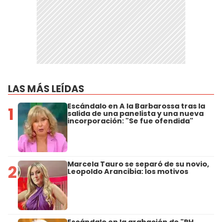
LAS MÁS LEÍDAS
Escándalo en A la Barbarossa tras la
1
salida de una panelista y una nueva
incorporación: "Se fue ofendida"
Marcela Tauro se separó de su novio,
2
Leopoldo Arancibia: los motivos
Escándalo en la grabación de "PH,