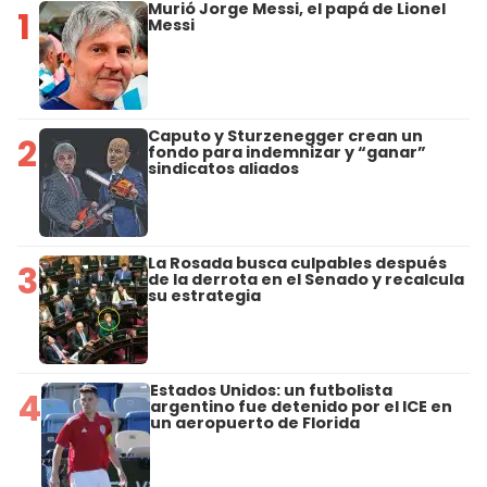
Murió Jorge Messi, el papá de Lionel
1
Messi
Caputo y Sturzenegger crean un
2
fondo para indemnizar y “ganar”
sindicatos aliados
La Rosada busca culpables después
3
de la derrota en el Senado y recalcula
su estrategia
Estados Unidos: un futbolista
4
argentino fue detenido por el ICE en
un aeropuerto de Florida